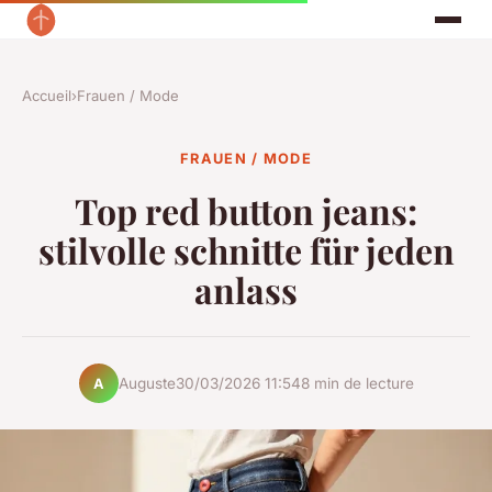
Accueil
›
Frauen / Mode
FRAUEN / MODE
Top red button jeans:
stilvolle schnitte für jeden
anlass
Auguste
30/03/2026 11:54
8 min de lecture
A