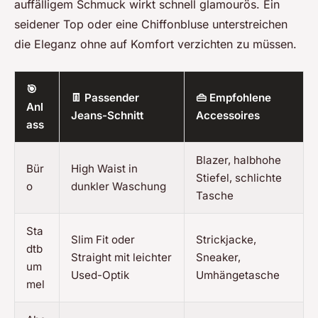
auffälligem Schmuck wirkt schnell glamourös. Ein
seidener Top oder eine Chiffonbluse unterstreichen
die Eleganz ohne auf Komfort verzichten zu müssen.
🎯
👖 Passender
👜 Empfohlene
Anl
Jeans-Schnitt
Accessoires
ass
Blazer, halbhohe
Bür
High Waist in
Stiefel, schlichte
o
dunkler Waschung
Tasche
Sta
Slim Fit oder
Strickjacke,
dtb
Straight mit leichter
Sneaker,
um
Used-Optik
Umhängetasche
mel