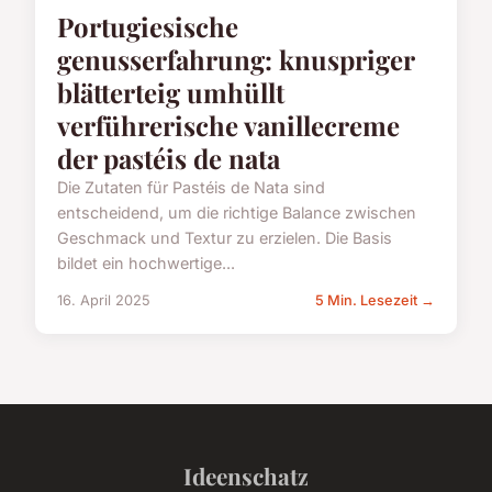
Portugiesische
genusserfahrung: knuspriger
blätterteig umhüllt
verführerische vanillecreme
der pastéis de nata
Die Zutaten für Pastéis de Nata sind
entscheidend, um die richtige Balance zwischen
Geschmack und Textur zu erzielen. Die Basis
bildet ein hochwertige...
16. April 2025
5 Min. Lesezeit →
Ideenschatz