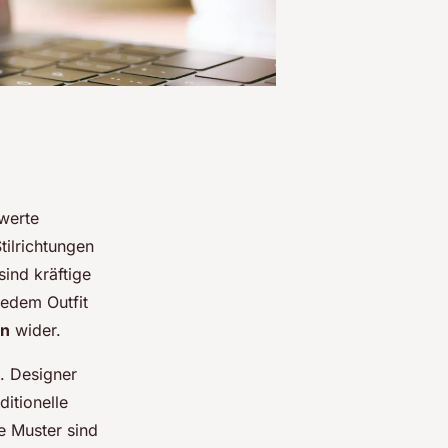
werte
tilrichtungen
ind kräftige
jedem Outfit
en
wider.
. Designer
ditionelle
e Muster sind