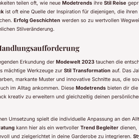
keiten teilen oft, wie neue
Modetrends
ihre
Stil Reise
geprä
ck
ist oft eine Quelle der Inspiration für diejenigen, die ihre
uchen.
Erfolg Geschichten
werden so zu wertvollen Wegwei
nlichen Stilveränderung.
Handlungsaufforderung
regenden Erkundung der
Modewelt 2023
tauchen die entsc
s mächtige Werkzeuge zur
Stil Transformation
auf. Das Ja
Farben, markante Muster und innovative Schnitte aus, die so
auch im Alltag ankommen. Diese
Modetrends
bieten dir die
k kreativ zu erweitern und gleichzeitig deinen persönlichen
hen Umsetzung spielt die individuelle Anpassung an den Allt
ratung
kann hier als ein wertvoller
Trend Begleiter
dienen, 
voll und zielgerichtet in deine Garderobe zu integrieren.
St