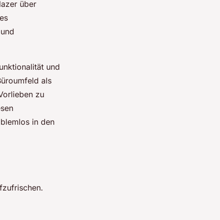
lazer über
hes
 und
unktionalität und
Büroumfeld als
 Vorlieben zu
esen
blemlos in den
fzufrischen.