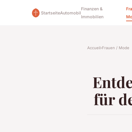
Finanzen &
Fr
Startseite
Automobil
Immobilien
Mo
Accueil
›
Frauen / Mode
Entde
für d