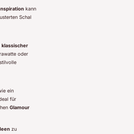
nspiration
kann
sterten Schal
n
klassischer
Krawatte oder
tilvolle
ie ein
deal für
chen
Glamour
Ideen
zu