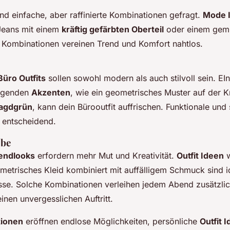
ind einfache, aber raffinierte Kombinationen gefragt.
Mode I
eans mit einem
kräftig gefärbten Oberteil
oder einem gemu
 Kombinationen vereinen Trend und Komfort nahtlos.
Büro Outfits
sollen sowohl modern als auch stilvoll sein. EI
egenden
Akzenten
, wie ein geometrisches Muster auf der 
agdgrün
, kann dein Bürooutfit auffrischen. Funktionale und s
r entscheidend.
obe
endlooks
erfordern mehr Mut und Kreativität.
Outfit Ideen
w
metrisches Kleid kombiniert mit auffälligem Schmuck sind i
sse. Solche Kombinationen verleihen jedem Abend zusätzli
inen unvergesslichen Auftritt.
tionen
eröffnen endlose Möglichkeiten, persönliche
Outfit 