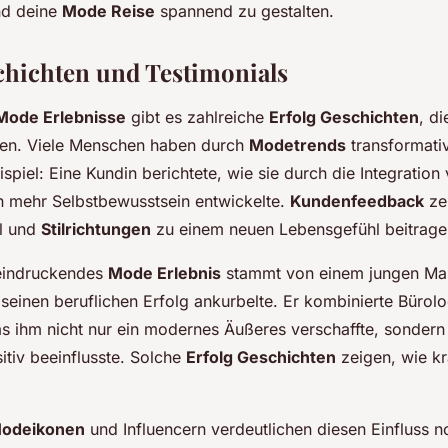
nd deine
Mode Reise
spannend zu gestalten.
chichten und Testimonials
Mode Erlebnisse
gibt es zahlreiche
Erfolg Geschichten
, di
nen. Viele Menschen haben durch
Modetrends
transformati
spiel: Eine Kundin berichtete, wie sie durch die Integration
 mehr Selbstbewusstsein entwickelte.
Kundenfeedback
zei
l und
Stilrichtungen
zu einem neuen Lebensgefühl beitrage
eeindruckendes
Mode Erlebnis
stammt von einem jungen Man
seinen beruflichen Erfolg ankurbelte. Er kombinierte Bürol
as ihm nicht nur ein modernes Äußeres verschaffte, sondern
itiv beeinflusste. Solche
Erfolg Geschichten
zeigen, wie kr
odeikonen
und Influencern verdeutlichen diesen Einfluss n