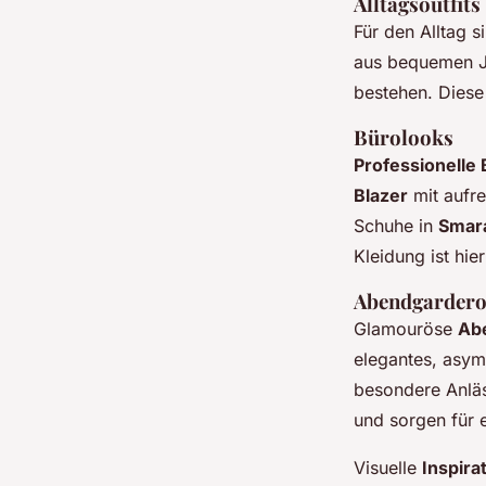
Alltagsoutfits
Für den Alltag s
aus bequemen J
bestehen. Diese
Bürolooks
Professionelle 
Blazer
mit aufr
Schuhe in
Smar
Kleidung ist hie
Abendgarder
Glamouröse
Ab
elegantes, asym
besondere Anlä
und sorgen für e
Visuelle
Inspira