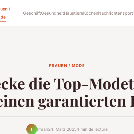
auen /
Geschäft
Gesundheit
Haustiere
Kochen
Nachrichten
sport
de
FRAUEN / MODE
cke die Top-Mode
einen garantierten 
Imran
24. März 2025
4 min de lecture
I