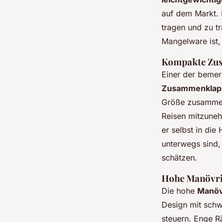
auf dem Markt. 
tragen und zu t
Mangelware ist,
Kompakte Zu
Einer der bemer
Zusammenklapp
Größe zusammenf
Reisen mitzune
er selbst in die
unterwegs sind,
schätzen.
Hohe Manövri
Die hohe
Manövr
Design mit schw
steuern. Enge R