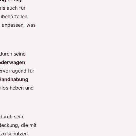
ls auch für
ubehörteilen
es anpassen, was
durch seine
nderwagen
ervorragend für
 Handhabung
emlos heben und
durch sein
eckung, die mit
 zu schützen.