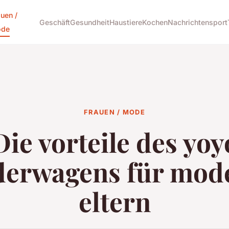
auen /
Geschäft
Gesundheit
Haustiere
Kochen
Nachrichten
sport
de
FRAUEN / MODE
Die vorteile des yoy
derwagens für mod
eltern