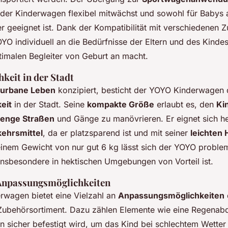
 der Kinderwagen flexibel mitwächst und sowohl für Babys a
er geeignet ist. Dank der Kompatibilität mit verschiedenen Z
YOYO individuell an die Bedürfnisse der Eltern und des Kind
timalen Begleiter von Geburt an macht.
hkeit in der Stadt
urbane Leben
konzipiert, besticht der YOYO Kinderwagen 
keit
in der Stadt. Seine
kompakte Größe
erlaubt es, den
Ki
 enge Straßen
und Gänge zu manövrieren. Er eignet sich h
kehrsmittel
, da er platzsparend ist und mit seiner
leichten
einem Gewicht von nur gut 6 kg lässt sich der YOYO probl
insbesondere in hektischen Umgebungen von Vorteil ist.
Anpassungsmöglichkeiten
wagen bietet eine Vielzahl an
Anpassungsmöglichkeiten
ubehörsortiment. Dazu zählen Elemente wie eine Regenabd
en sicher befestigt wird, um das Kind bei schlechtem Wetter