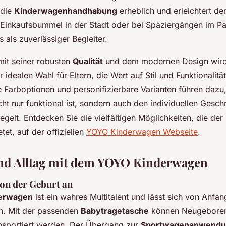
 die
Kinderwagenhandhabung
erheblich und erleichtert de
 Einkaufsbummel in der Stadt oder bei Spaziergängen im P
s als zuverlässiger Begleiter.
mit seiner robusten
Qualität
und dem modernen Design wir
idealen Wahl für Eltern, die Wert auf Stil und Funktionalität
e Farboptionen und personifizierbare Varianten führen dazu
ht nur funktional ist, sondern auch den individuellen Gesc
egelt. Entdecken Sie die vielfältigen Möglichkeiten, die de
et, auf der offiziellen
YOYO Kinderwagen Webseite
.
nd Alltag mit dem YOYO Kinderwagen
on der Geburt an
erwagen
ist ein wahres Multitalent und lässt sich von Anfan
en. Mit der passenden
Babytragetasche
können Neugeboren
nsportiert werden. Der Übergang zur
Sportwagenanwend