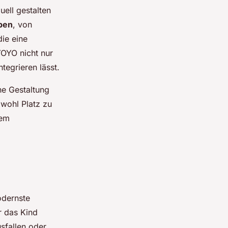
ell gestalten
ben
, von
ie eine
OYO nicht nur
tegrieren lässt.
he Gestaltung
owohl Platz zu
nem
odernste
r das Kind
sfallen oder