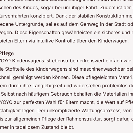
schen des Kindes, sogar bei unruhiger Fahrt. Zudem ist de
n Kurvenfahrten konzipiert. Dank der stabilen Konstruktion m
edene Untergründe, sei es auf dem Gehweg in der Stadt od
gen. Diese Eigenschaften gewährleisten ein sicheres und 
ieten Eltern via intuitive Kontrolle über den Kinderwagen.
flege
YOYO Kinderwagens ist ebenso bemerkenswert einfach wie 
e Stoffteile des Kinderwagens sind maschinenwaschbar be
chnell gereinigt werden können. Diese pflegeleichten Materi
m durch ihre Langlebigkeit und widerstehen problemlos d
. Selbst nach häufigem Gebrauch behalten die Materialien i
YOYO zur perfekten Wahl für Eltern macht, die Wert auf Pfle
fähigkeit legen. Der unkomplizierte Wartungsprozess, von
is zur allgemeinen Pflege der Rahmenstruktur, sorgt dafür, 
er in tadellosem Zustand bleibt.