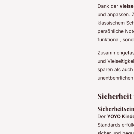
Dank der
vielse
und anpassen. Z
klassischem Sch
persönliche Not
funktional, sond
Zusammengefasst
und Vielseitigke
sparen als auch
unentbehrlichen
Sicherheit
Sicherheitsei
Der
YOYO Kind
Standards erfül
sicher und bequ