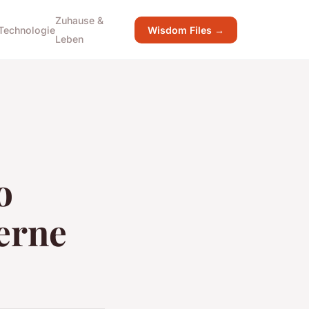
Zuhause &
Technologie
Wisdom Files →
Leben
o
erne