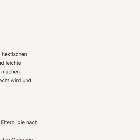
n hektischen
d leichte
r machen.
echt wird und
Eltern, die nach
testen Optionen