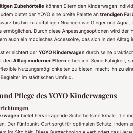
itigen Zubehörteile
können Eltern den Kinderwagen individu
udem bietet der YOYO eine breite Palette an
trendigen Far
warz bis hin zu auffälligen Nuancen wie Ginger und Aqua, d
e ermöglichen. Durch diese Anpassungsoptionen wird der Y
ern auch ein modisches Accessoire, das sich in den Alltag in
 erleichtert der
YOYO Kinderwagen
durch seine praktisc
it den
Alltag moderner Eltern
erheblich. Seine Fähigkeit, s
 flexible Nutzungsmöglichkeiten zu bieten, macht ihn zu ei
 Begleiter im städtischen Umfeld.
 und Pflege des YOYO Kinderwagens
nrichtungen
erwagen
bietet hervorragende Sicherheitsmerkmale, die m
len. Der Fünfpunkt-Gurt sorgt für optimalen Schutz, indem e
em im Sitz hält. Diese Gurttechnologie verhindert das Herau