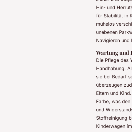
Hin- und Herrut
für Stabilität i
mühelos verschi
unebenen Parkwe
Navigieren und b
Wartung und P
Die Pflege des 
Handhabung. All
sie bei Bedarf s
überzeugen zude
Eltern und Kind
Farbe, was den 
und Widerstands
Stoffreinigung b
Kinderwagen imm