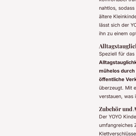
nahtlos, sodass
ältere Kleinkind
lässt sich der 
ihn zu einem op
Alltagstauglic
Speziell für das
Alltagstauglich
mühelos durch
öffentliche Ver
überzeugt. Mit 
verstauen, was 
Zubehör und 
Der YOYO Kinder
umfangreiches Z
Klettverschlüss