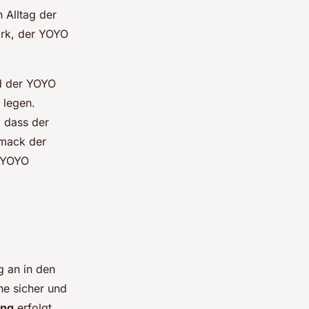
n Alltag der
ark, der YOYO
d der YOYO
 legen.
, dass der
hmack der
r YOYO
g an in den
e sicher und
ung
erfolgt