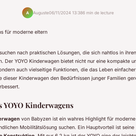
Auguste
06/11/2024 13:38
6 min de lecture
A
suchen nach praktischen Lösungen, die sich nahtlos in ihre
ren. Der YOYO Kinderwagen bietet nicht nur eine kompakte un
ondern auch vielseitige Funktionen, die das Leben einfache
ie dieser Kinderwagen den Bedürfnissen junger Familien ger
erbessert.
es YOYO Kinderwagens
erwagen
von Babyzen ist ein wahres Highlight für moderne 
ndlichen Mobilitätslösung suchen. Ein Hauptvorteil ist seine
ge Konstruktion
. Mit nur 6,2 kg ist der YOYO eine der leich