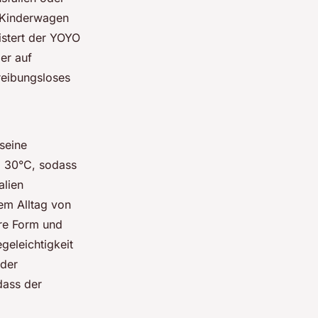
r Kinderwagen
eistert der YOYO
er auf
reibungsloses
seine
i 30°C, sodass
alien
em Alltag von
hre Form und
geleichtigkeit
 der
dass der