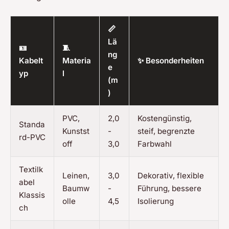
📏
Lä
🪪
🧵
ng
Kabelt
Materia
✨ Besonderheiten
e
yp
l
(m
)
PVC,
2,0
Kostengünstig,
Standa
Kunstst
-
steif, begrenzte
rd-PVC
off
3,0
Farbwahl
Textilk
Leinen,
3,0
Dekorativ, flexible
abel
Baumw
-
Führung, bessere
Klassis
olle
4,5
Isolierung
ch