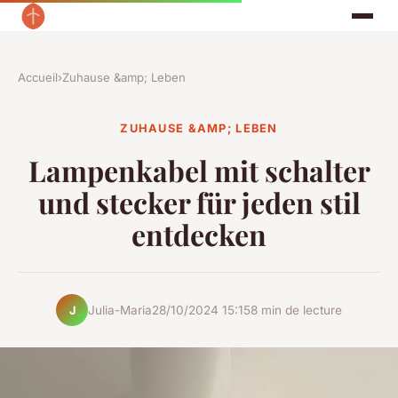
Accueil
›
Zuhause &amp; Leben
ZUHAUSE &AMP; LEBEN
Lampenkabel mit schalter
und stecker für jeden stil
entdecken
Julia-Maria
28/10/2024 15:15
8 min de lecture
J