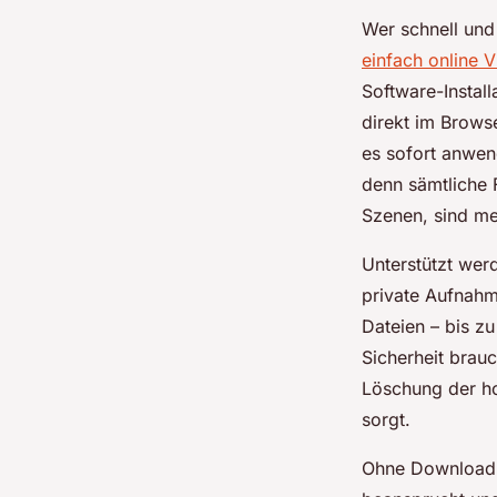
Wer schnell und
einfach online 
Software-Instal
direkt im Brows
es sofort anwend
denn sämtliche 
Szenen, sind mei
Unterstützt wer
private Aufnahm
Dateien – bis z
Sicherheit brau
Löschung der h
sorgt.
Ohne Download e