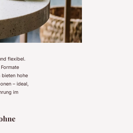
nd flexibel.
e Formate
n bieten hohe
onen – ideal,
hrung im
 ohne