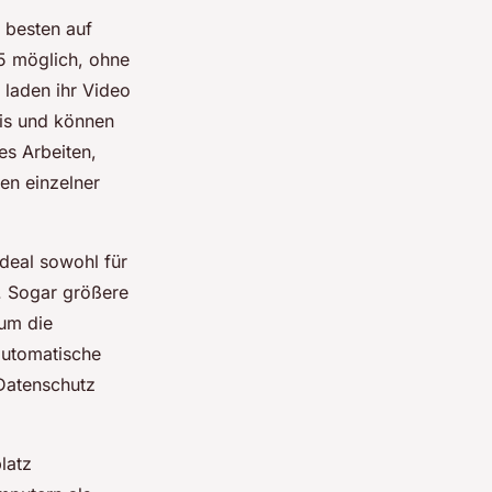
 besten auf
5 möglich, ohne
 laden ihr Video
is und können
es Arbeiten,
en einzelner
deal sowohl für
. Sogar größere
 um die
automatische
Datenschutz
latz