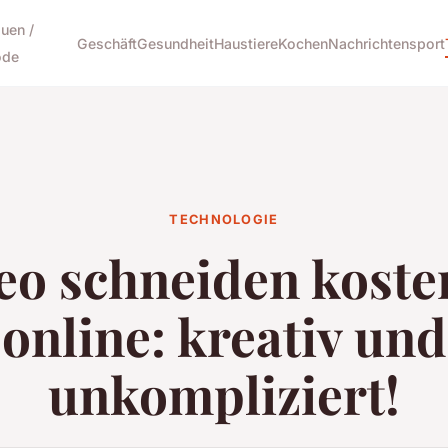
auen /
Geschäft
Gesundheit
Haustiere
Kochen
Nachrichten
sport
de
TECHNOLOGIE
eo schneiden koste
online: kreativ und
unkompliziert!