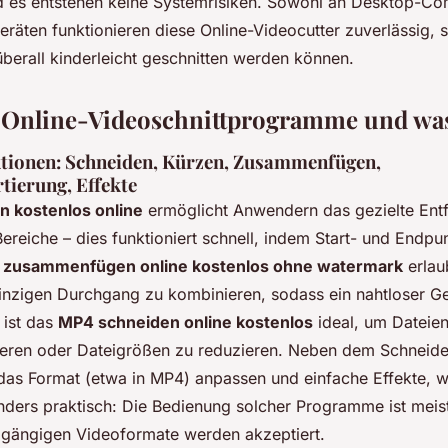
 es entstehen keine Systemrisiken. Sowohl an Desktop-Co
eräten funktionieren diese Online-Videocutter zuverlässig,
berall kinderleicht geschnitten werden können.
 Online-Videoschnittprogramme und was
tionen: Schneiden, Kürzen, Zusammenfügen,
ierung, Effekte
n kostenlos online
ermöglicht Anwendern das gezielte Ent
reiche – dies funktioniert schnell, indem Start- und Endpu
 zusammenfügen online kostenlos ohne watermark
erlau
einzigen Durchgang zu kombinieren, sodass ein nahtloser G
 ist das
MP4 schneiden online kostenlos
ideal, um Dateien
eren oder Dateigrößen zu reduzieren. Neben dem Schneide
das Format (etwa in MP4) anpassen und einfache Effekte, w
ders praktisch: Die Bedienung solcher Programme ist meist i
 gängigen Videoformate werden akzeptiert.