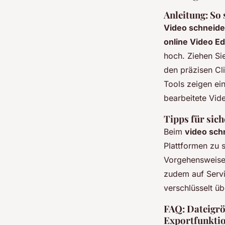
Anleitung: So 
Video schneide
online Video E
hoch. Ziehen Si
den präzisen Cl
Tools zeigen ei
bearbeitete Vide
Tipps für sic
Beim
video sch
Plattformen zu s
Vorgehensweise 
zudem auf Serv
verschlüsselt üb
FAQ: Dateigrö
Exportfunkti