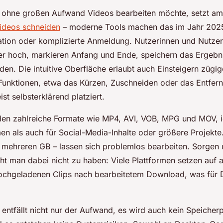
 ohne großen Aufwand Videos bearbeiten möchte, setzt am
Videos schneiden
– moderne Tools machen das im Jahr 202
lation oder komplizierte Anmeldung. Nutzerinnen und Nutzer
er hoch, markieren Anfang und Ende, speichern das Ergebn
en. Die intuitive Oberfläche erlaubt auch Einsteigern zügig
Funktionen, etwa das Kürzen, Zuschneiden oder das Entfern
st selbsterklärend platziert.
den zahlreiche Formate wie MP4, AVI, VOB, MPG und MOV, i
en als auch für Social-Media-Inhalte oder größere Projekte
u mehreren GB – lassen sich problemlos bearbeiten. Sorgen
cht man dabei nicht zu haben: Viele Plattformen setzen auf 
ochgeladenen Clips nach bearbeitetem Download, was für 
ntfällt nicht nur der Aufwand, es wird auch kein Speicherp