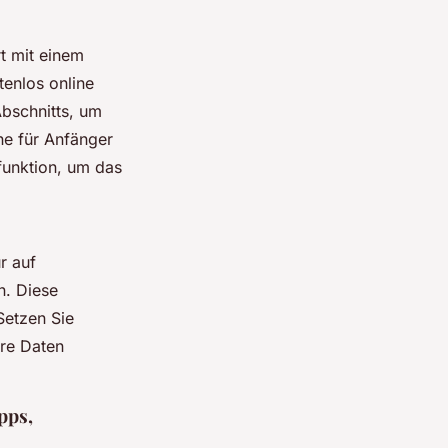
t mit einem
tenlos online
bschnitts, um
ne für Anfänger
funktion, um das
r auf
n. Diese
Setzen Sie
hre Daten
pps,