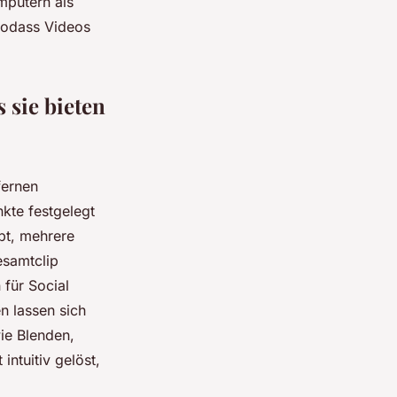
mputern als
 sodass Videos
 sie bieten
fernen
nkte festgelegt
bt, mehrere
esamtclip
 für Social
n lassen sich
ie Blenden,
ntuitiv gelöst,