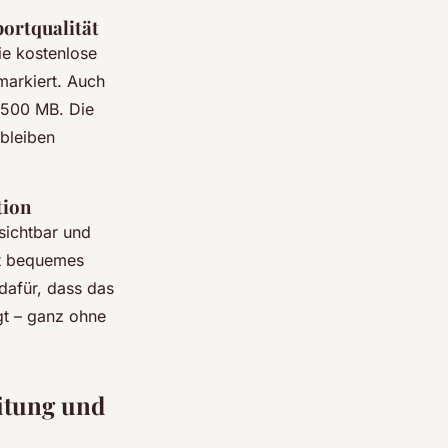
ortqualität
ie kostenlose
markiert. Auch
 500 MB. Die
 bleiben
tion
sichtbar und
bt bequemes
dafür, dass das
gt – ganz ohne
eitung und