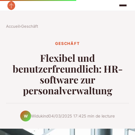
Accueil
›
Geschäft
GESCHÄFT
Flexibel und
benutzerfreundlich: HR-
software zur
personalverwaltung
Widukind
04/03/2025 17:42
5 min de lecture
W